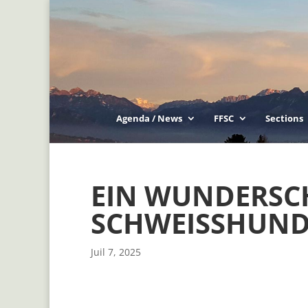
Agenda / News
FFSC
Sections
EIN WUNDERSCH
SCHWEISSHUN
Juil 7, 2025