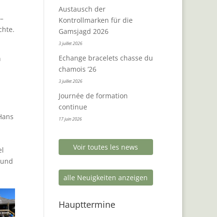
Austausch der
 –
Kontrollmarken für die
chte.
Gamsjagd 2026
3 juillet 2026
Echange bracelets chasse du
h
chamois ’26
3 juillet 2026
Journée de formation
continue
 Hans
17 juin 2026
Voir toutes les news
el
 und
alle Neuigkeiten anzeigen
Haupttermine