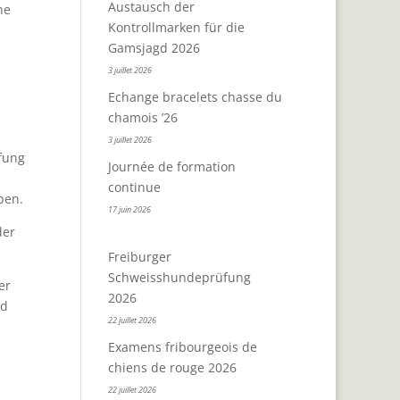
Austausch der
he
Kontrollmarken für die
Gamsjagd 2026
3 juillet 2026
Echange bracelets chasse du
chamois ’26
3 juillet 2026
fung
Journée de formation
continue
pen.
17 juin 2026
der
Freiburger
Schweisshundeprüfung
er
2026
ld
22 juillet 2026
Examens fribourgeois de
chiens de rouge 2026
22 juillet 2026