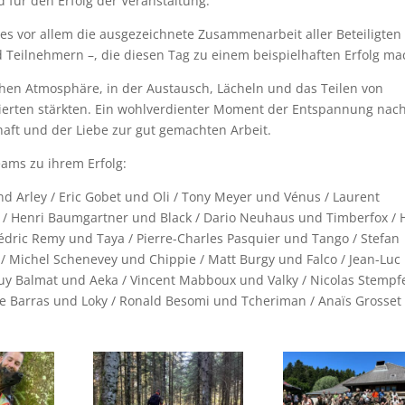
d für den Erfolg der Veranstaltung.
 es vor allem die ausgezeichnete Zusammenarbeit aller Beteiligten
 Teilnehmern –, die diesen Tag zu einem beispielhaften Erfolg ma
hen Atmosphäre, in der Austausch, Lächeln und das Teilen von
ierten stärkten. Ein wohlverdienter Moment der Entspannung nac
aft und der Liebe zur gut gemachten Arbeit.
ams zu ihrem Erfolg:
d Arley / Eric Gobet und Oli / Tony Meyer und Vénus / Laurent
la / Henri Baumgartner und Black / Dario Neuhaus und Timberfox /
Cédric Remy und Taya / Pierre-Charles Pasquier und Tango / Stefan
 / Michel Schenevey und Chippie / Matt Burgy und Falco / Jean-Luc
uy Balmat und Aeka / Vincent Mabboux und Valky / Nicolas Stempf
pe Barras und Loky / Ronald Besomi und Tcheriman / Anaïs Grosset