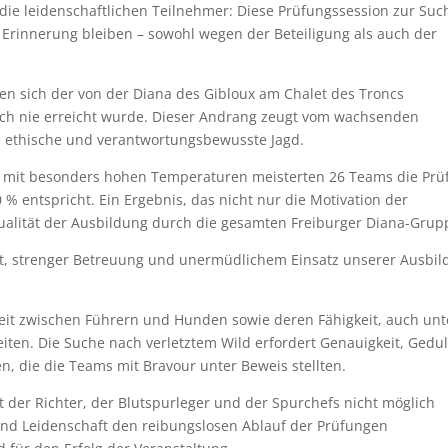
die leidenschaftlichen Teilnehmer: Diese Prüfungssession zur Suc
n Erinnerung bleiben – sowohl wegen der Beteiligung als auch der
en sich der von der Diana des Gibloux am Chalet des Troncs
noch nie erreicht wurde. Dieser Andrang zeugt vom wachsenden
ine ethische und verantwortungsbewusste Jagd.
 mit besonders hohen Temperaturen meisterten 26 Teams die Prü
 % entspricht. Ein Ergebnis, das nicht nur die Motivation der
ualität der Ausbildung durch die gesamten Freiburger Diana-Grup
beit, strenger Betreuung und unermüdlichem Einsatz unserer Ausbil
it zwischen Führern und Hunden sowie deren Fähigkeit, auch unt
eiten. Die Suche nach verletztem Wild erfordert Genauigkeit, Gedu
n, die die Teams mit Bravour unter Beweis stellten.
 der Richter, der Blutspurleger und der Spurchefs nicht möglich
 und Leidenschaft den reibungslosen Ablauf der Prüfungen