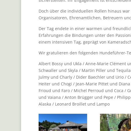
sicherstellten. Ihr Engagement ist entscheiden
Doch über die individuellen Rollen hinaus war
Organisatoren, Ehrenamtlichen, Betreuern und
Der Tag endete in einer warmen und freundlic
Erfahrungen die Bindungen unter den Passion
einem intensiven Tag, geprägt von Kameradsch
Wir gratulieren den folgenden Hundeführer-Te
Albert Bossy und Ukla / Anne-Marie Clément un
Schwaller und Skyla / Martin Piller und Tequi
Julmy und Charly / Dider Baechler und Urio / 
Heiter und Chogi / Jean-Marie Pittet und Diana
Frioud und Faro / Michel Perroud und Coca / G
und Vaiana / Anton Brügger und Pepe / Philip
Alaska / Leonard Broillet und Lampo