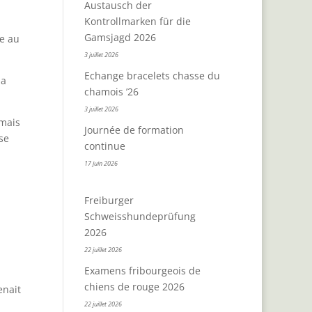
Austausch der
Kontrollmarken für die
Gamsjagd 2026
e au
3 juillet 2026
Echange bracelets chasse du
la
chamois ’26
3 juillet 2026
rmais
Journée de formation
se
continue
17 juin 2026
Freiburger
Schweisshundeprüfung
2026
22 juillet 2026
Examens fribourgeois de
chiens de rouge 2026
enait
22 juillet 2026